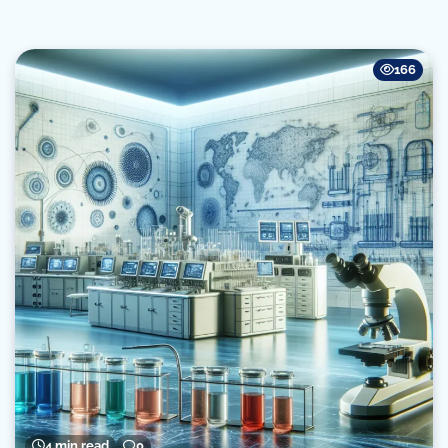
166
4 min read
0