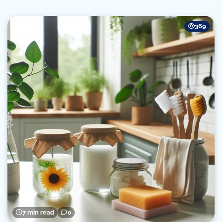
369
7 min read
0