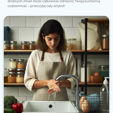
drobnych zmian może całkowicie odmienić Twoją kuchenną
codzienność – przeczytaj cały artykuł!