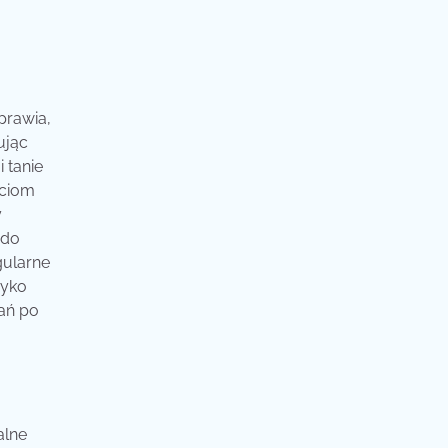
prawia,
ując
 tanie
ściom
y
 do
gularne
zyko
wań po
alne