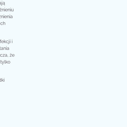
ają
żnieniu
nienia
ych
kcji i
łania
cza, że
tylko
dki