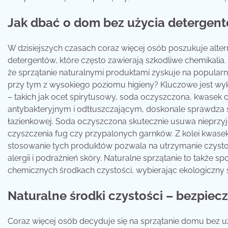
Jak dbać o dom bez użycia detergen
W dzisiejszych czasach coraz więcej osób poszukuje alt
detergentów, które często zawierają szkodliwe chemikali
że sprzątanie naturalnymi produktami zyskuje na popularn
przy tym z wysokiego poziomu higieny? Kluczowe jest wyko
– takich jak ocet spirytusowy, soda oczyszczona, kwasek 
antybakteryjnym i odtłuszczającym, doskonale sprawdza 
łazienkowej. Soda oczyszczona skutecznie usuwa nieprzyje
czyszczenia fug czy przypalonych garnków. Z kolei kwase
stosowanie tych produktów pozwala na utrzymanie czysto
alergii i podrażnień skóry. Naturalne sprzątanie to takż
chemicznych środkach czystości, wybierając ekologiczny sty
Naturalne środki czystości – bezpiec
Coraz więcej osób decyduje się na sprzątanie domu bez u