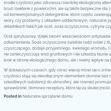
środki czystości jako zdrowszą i bardziej ekologiczną alte
brud i bakterie z powierzchni, ale są także bezpieczne d
od konwencjonalnych detergentów, które często zawiera
skóry czy problemy z układem oddechowym, naturalne pro
składnikach takich jak ocet, soda oczyszczona, cytryna czy
Ocet spirytusowy, dzięki swoim właściwościom antybakter
odkamieniania. Soda oczyszczona świetnie radzi sobie z t
czyszczącego, dodaje przyjemnego, świeżego aromatu. Co 
nie zanieczyszczają wód gruntowych i nie szkodzą faunie a
krok w stronę ekologicznego domu, ale i realny wpływ na 
W dzisiejszych czasach, gdy coraz więcej mówi się o zrów
czystości stają się nieodłącznym elementem domów bez ch
szkodliwych substancji do atmosfery, ale również promu
sprawdzone, domowe receptury, które łączą skuteczność, 
Posted in
Naturalne sprzątanie domu