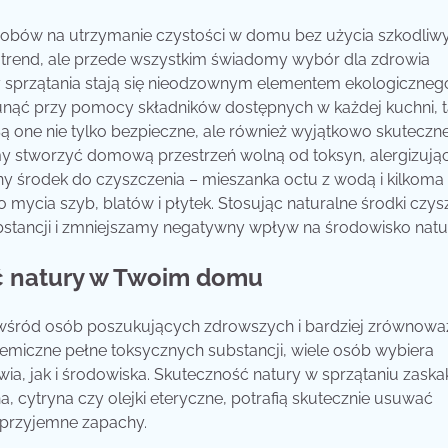
sobów na utrzymanie czystości w domu bez użycia szkodliw
 trend, ale przede wszystkim świadomy wybór dla zdrowia
sprzątania stają się nieodzownym elementem ekologicznego
unąć przy pomocy składników dostępnych w każdej kuchni, t
Są one nie tylko bezpieczne, ale również wyjątkowo skuteczne
y stworzyć domową przestrzeń wolną od toksyn, alergizują
y środek do czyszczenia – mieszanka octu z wodą i kilkoma
 mycia szyb, blatów i płytek. Stosując naturalne środki czys
stancji i zmniejszamy negatywny wpływ na środowisko natu
ść natury w Twoim domu
ne wśród osób poszukujących zdrowszych i bardziej zrównow
emiczne pełne toksycznych substancji, wiele osób wybiera
ia, jak i środowiska. Skuteczność natury w sprzątaniu zaska
, cytryna czy olejki eteryczne, potrafią skutecznie usuwać
ieprzyjemne zapachy.