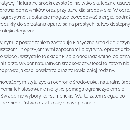
rnatywę. Naturalne środki czystości nie tylko skutecznie usuw
la zdrowia domowników oraz przyjazne dla środowiska. W odró
ją agresywne substancje mogące powodować alergie, podraż
dukty do sprzątania oparte są na prostych, łatwo dostępn
 olejki eteryczne.
yjnym, z powodzeniem zastępuje klasyczne środki do dezynfe
łuszczem i nieprzyjemnymi zapachami, a cytryna, oprócz dzia
więcej, wszystkie te składniki są biodegradowalne, co ozna
ni florze. Wybór naturalnych środków czystości to zatem nie 
poprawę jakości powietrza oraz zdrowia całej rodziny.
noważonym stylu życia i ochronie środowiska, naturalne śro
emii. Ich stosowanie nie tylko pomaga ograniczyć emisję
je świadome wybory konsumenckie. Warto zatem sięgać po
bezpieczeństwo oraz troskę o naszą planetę.