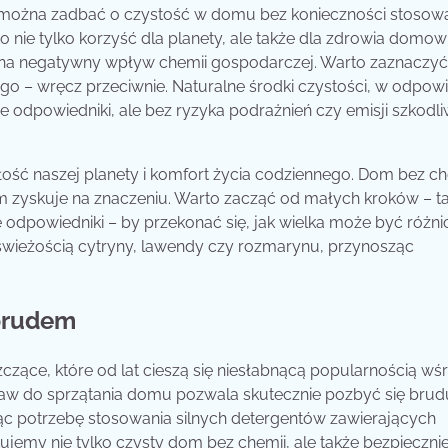
 można zadbać o czystość w domu bez konieczności stosow
 nie tylko korzyść dla planety, ale także dla zdrowia domo
tni na negatywny wpływ chemii gospodarczej. Warto zaznaczyć
go – wręcz przeciwnie. Naturalne środki czystości, w odpow
e odpowiedniki, ale bez ryzyka podrażnień czy emisji szkodl
ość naszej planety i komfort życia codziennego. Dom bez ch
em zyskuje na znaczeniu. Warto zacząć od małych kroków – t
odpowiedniki – by przekonać się, jak wielka może być różni
świeżością cytryny, lawendy czy rozmarynu, przynosząc
 brudem
zczące, które od lat cieszą się niesłabnącą popularnością wś
taw do sprzątania domu pozwala skutecznie pozbyć się brud
jąc potrzebę stosowania silnych detergentów zawierających
kujemy nie tylko czysty dom bez chemii, ale także bezpieczni