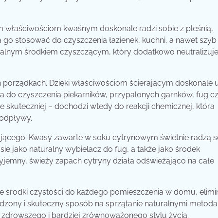
im właściwościom kwaśnym doskonale radzi sobie z pleśnią,
o stosować do czyszczenia łazienek, kuchni, a nawet szyb i 
ersalnym środkiem czyszczącym, który dodatkowo neutralizuj
 porządkach. Dzięki właściwościom ścierającym doskonale
na do czyszczenia piekarników, przypalonych garnków, fug c
 skuteczniej – dochodzi wtedy do reakcji chemicznej, która
 odpływy.
żającego. Kwasy zawarte w soku cytrynowym świetnie radzą s
ię jako naturalny wybielacz do fug, a także jako środek
jemny, świeży zapach cytryny działa odświeżająco na całe
e środki czystości do każdego pomieszczenia w domu, elimi
zony i skuteczny sposób na sprzątanie naturalnymi metoda
nę zdrowszego i bardziej zrównoważonego stylu życia.