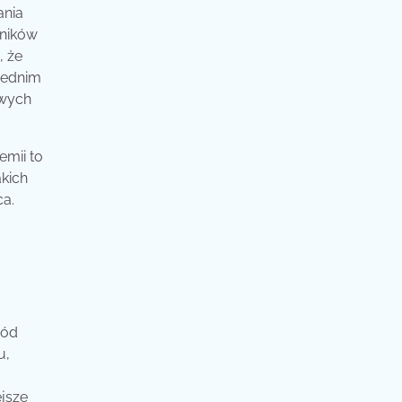
ania
wników
, że
iednim
iwych
emii to
akich
ca.
ród
u,
ejsze