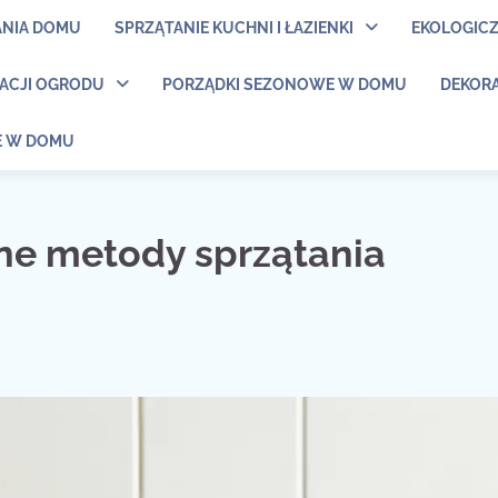
ANIA DOMU
SPRZĄTANIE KUCHNI I ŁAZIENKI
EKOLOGIC
NACJI OGRODU
PORZĄDKI SEZONOWE W DOMU
DEKORA
E W DOMU
ne metody sprzątania