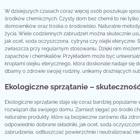
W dzisiejszych czasach coraz więcej osób poszukuje spo
środków chemicznych. Czysty dom bez chemii to nie tylko
domowników oraz troska o środowisko. Naturalne metody 
życia. Wiele codziennych zabrudzeń można skutecznie us
jak ocet, soda oczyszczona, cytryna czy olejki eteryczne. 
zwłaszcza przy regularnym stosowaniu. Dzięki nim możem
zapachów i chemikaliów. Przykładem może być uniwersaln
kroplami olejku eterycznego, która doskonale nadaje się do
dbamy o zdrowie swojej rodziny, unikamy drażniących sub
Ekologiczne sprzątanie – skuteczno
Ekologiczne sprzątanie staje się coraz bardziej popular
rozwiązań dla swojego domu. Zamiast sięgać po środki ch
naturalne produkty, które są bezpieczne zarówno dla zdrow
odpowiednio dobrane składniki, jak ocet, soda oczyszczona
zabrudzenia, odtłuszczać powierzchnie i neutralizować n