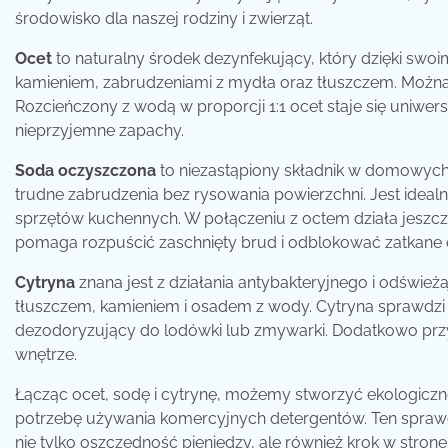
środowisko dla naszej rodziny i zwierząt.
Ocet
to naturalny środek dezynfekujący, który dzięki swo
kamieniem, zabrudzeniami z mydła oraz tłuszczem. Można g
Rozcieńczony z wodą w proporcji 1:1 ocet staje się uniw
nieprzyjemne zapachy.
Soda oczyszczona
to niezastąpiony składnik w domowych
trudne zabrudzenia bez rysowania powierzchni. Jest ideal
sprzętów kuchennych. W połączeniu z octem działa jeszcze
pomaga rozpuścić zaschnięty brud i odblokować zatkane
Cytryna
znana jest z działania antybakteryjnego i odświe
tłuszczem, kamieniem i osadem z wody. Cytryna sprawdzi s
dezodoryzujący do lodówki lub zmywarki. Dodatkowo przy
wnętrze.
Łącząc ocet, sodę i cytrynę, możemy stworzyć ekologiczn
potrzebę używania komercyjnych detergentów. Ten sprawd
nie tylko oszczędność pieniędzy, ale również krok w stro