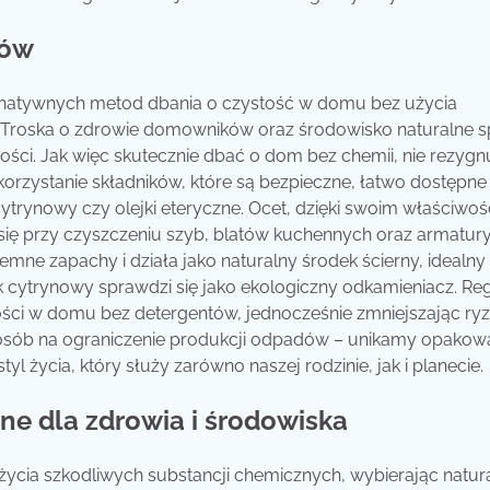
tów
ernatywnych metod dbania o czystość w domu bez użycia
a. Troska o zdrowie domowników oraz środowisko naturalne s
ości. Jak więc skutecznie dbać o dom bez chemii, nie rezygn
rzystanie składników, które są bezpieczne, łatwo dostępne i
cytrynowy czy olejki eteryczne. Ocet, dzięki swoim właściwo
się przy czyszczeniu szyb, blatów kuchennych oraz armatur
mne zapachy i działa jako naturalny środek ścierny, idealny
k cytrynowy sprawdzi się jako ekologiczny odkamieniacz. Re
ści w domu bez detergentów, jednocześnie zmniejszając ry
e sposób na ograniczenie produkcji odpadów – unikamy opako
l życia, który służy zarówno naszej rodzinie, jak i planecie.
zne dla zdrowia i środowiska
życia szkodliwych substancji chemicznych, wybierając natur