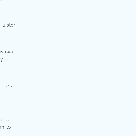
luster.
e
 usuwa
zy
obie z
nując
mi to