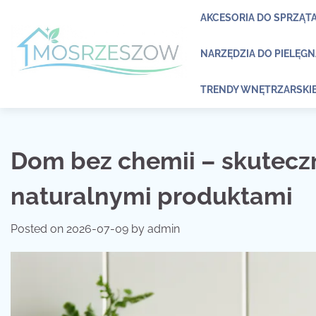
Skip
AKCESORIA DO SPRZĄT
to
content
NARZĘDZIA DO PIELĘG
TRENDY WNĘTRZARSKI
Dom bez chemii – skutecz
naturalnymi produktami
Posted on
2026-07-09
by
admin