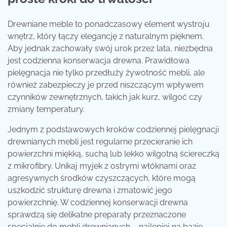
Drewniane meble to ponadczasowy element wystroju
wnętrz, który łączy elegancję z naturalnym pięknem.
Aby jednak zachowały swój urok przez lata, niezbędna
jest codzienna konserwacja drewna. Prawidłowa
pielęgnacja nie tylko przedłuży żywotność mebli, ale
również zabezpieczy je przed niszczącym wpływem
czynników zewnętrznych, takich jak kurz, wilgoć czy
zmiany temperatury.
Jednym z podstawowych kroków codziennej pielęgnacji
drewnianych mebli jest regularne przecieranie ich
powierzchni miękką, suchą lub lekko wilgotną ściereczką
z mikrofibry. Unikaj myjek z ostrymi włóknami oraz
agresywnych środków czyszczących, które mogą
uszkodzić strukturę drewna i zmatowić jego
powierzchnię. W codziennej konserwacji drewna
sprawdzą się delikatne preparaty przeznaczone
specjalnie do mebli drewnianych – najlepiej na bazie