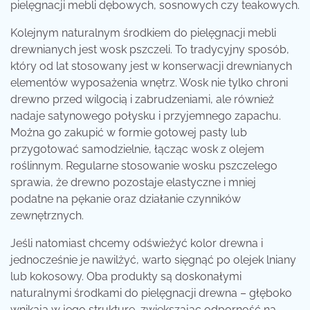
pielęgnacji mebli dębowych, sosnowych czy teakowych.
Kolejnym naturalnym środkiem do pielęgnacji mebli
drewnianych jest wosk pszczeli. To tradycyjny sposób,
który od lat stosowany jest w konserwacji drewnianych
elementów wyposażenia wnętrz. Wosk nie tylko chroni
drewno przed wilgocią i zabrudzeniami, ale również
nadaje satynowego połysku i przyjemnego zapachu.
Można go zakupić w formie gotowej pasty lub
przygotować samodzielnie, łącząc wosk z olejem
roślinnym. Regularne stosowanie wosku pszczelego
sprawia, że drewno pozostaje elastyczne i mniej
podatne na pękanie oraz działanie czynników
zewnętrznych.
Jeśli natomiast chcemy odświeżyć kolor drewna i
jednocześnie je nawilżyć, warto sięgnąć po olejek lniany
lub kokosowy. Oba produkty są doskonałymi
naturalnymi środkami do pielęgnacji drewna – głęboko
wnikają w jego strukturę, zwiększając odporność na