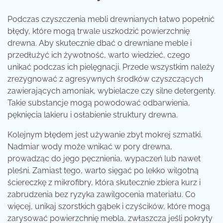
Podczas czyszczenia mebli drewnianych łatwo popełnić
błędy, które mogą trwale uszkodzić powierzchnię
drewna. Aby skutecznie dbać o drewniane meble i
przedłużyć ich żywotność, warto wiedzieć, czego
unikać podczas ich pielęgnacji. Przede wszystkim należy
zrezygnować z agresywnych środków czyszczących
zawierających amoniak, wybielacze czy silne detergenty.
Takie substancje mogą powodować odbarwienia,
pęknięcia lakieru i osłabienie struktury drewna.
Kolejnym błędem jest używanie zbyt mokrej szmatki.
Nadmiar wody może wnikać w pory drewna,
prowadząc do jego pęcznienia, wypaczeń lub nawet
pleśni. Zamiast tego, warto sięgać po lekko wilgotną
ściereczkę z mikrofibry, która skutecznie zbiera kurz i
zabrudzenia bez ryzyka zawilgocenia materiału. Co
więcej, unikaj szorstkich gąbek i czyścików, które mogą
zarysować powierzchnię mebla, zwłaszcza jeśli pokryty