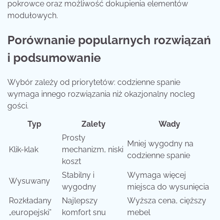
pokrowce oraz możliwość dokupienia elementów
modułowych.
Porównanie popularnych rozwiązań
i podsumowanie
Wybór zależy od priorytetów: codzienne spanie
wymaga innego rozwiązania niż okazjonalny nocleg
gości.
Typ
Zalety
Wady
Prosty
Mniej wygodny na
Klik-klak
mechanizm, niski
codzienne spanie
koszt
Stabilny i
Wymaga więcej
Wysuwany
wygodny
miejsca do wysunięcia
Rozkładany
Najlepszy
Wyższa cena, cięższy
„europejski”
komfort snu
mebel