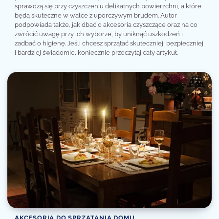
sprawdzą się przy czyszczeniu delikatnych powierzchni, a które
będą skuteczne w walce z uporczywym brudem. Autor
podpowiada także, jak dbać o akcesoria czyszczące oraz na co
zwrócić uwagę przy ich wyborze, by uniknąć uszkodzeń i
zadbać o higienę. Jeśli chcesz sprzątać skuteczniej, bezpieczniej
i bardziej świadomie, koniecznie przeczytaj cały artykuł.
AKCESORIA DO SPRZĄTANIA DOMU