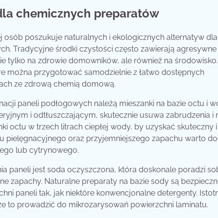
 dla chemicznych preparatów
 osób poszukuje naturalnych i ekologicznych alternatyw dla
h. Tradycyjne środki czystości często zawierają agresywne
e tylko na zdrowie domowników, ale również na środowisko.
które można przygotować samodzielnie z łatwo dostępnych
epach ze zdrową chemią domową.
nacji paneli podłogowych należą mieszanki na bazie octu i 
eryjnym i odtłuszczającym, skutecznie usuwa zabrudzenia i 
i octu w trzech litrach ciepłej wody, by uzyskać skuteczny i
tu pielęgnacyjnego oraz przyjemniejszego zapachu warto d
wego lub cytrynowego.
 paneli jest soda oczyszczona, która doskonale poradzi sob
e zapachy. Naturalne preparaty na bazie sody są bezpieczn
hni paneli tak, jak niektóre konwencjonalne detergenty. Istotn
oże to prowadzić do mikrozarysowań powierzchni laminatu.