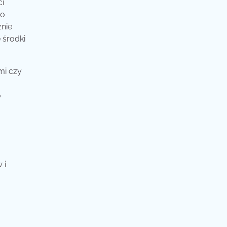
ci
go
znie
 środki
mi czy
o
 i