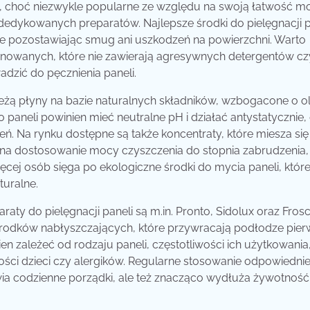
le, choć niezwykle popularne ze względu na swoją łatwość mo
dedykowanych preparatów. Najlepsze środki do pielęgnacji p
e pozostawiając smug ani uszkodzeń na powierzchni. Warto
inowanych, które nie zawierają agresywnych detergentów cz
dzić do pęcznienia paneli.
żą płyny na bazie naturalnych składników, wzbogacone o ol
 paneli powinien mieć neutralne pH i działać antystatycznie, 
ń. Na rynku dostępne są także koncentraty, które miesza się
na dostosowanie mocy czyszczenia do stopnia zabrudzenia,
cej osób sięga po ekologiczne środki do mycia paneli, któr
turalne.
ty do pielęgnacji paneli są m.in. Pronto, Sidolux oraz Frosc
rodków nabłyszczających, które przywracają podłodze pier
en zależeć od rodzaju paneli, częstotliwości ich użytkowania
ci dzieci czy alergików. Regularne stosowanie odpowiedni
wia codzienne porządki, ale też znacząco wydłuża żywotność