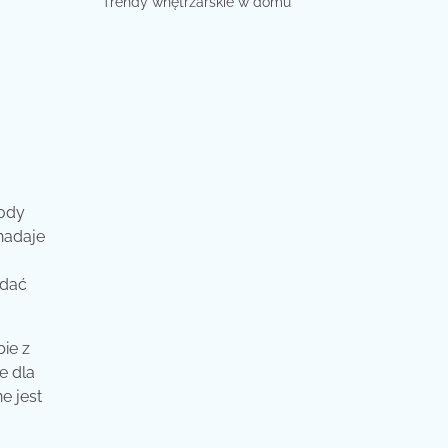
Trendy wnętrzarskie w domu
wody
nadaje
odać
ie z
e dla
e jest