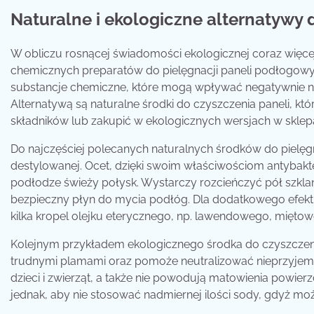
Naturalne i ekologiczne alternatywy
W obliczu rosnącej świadomości ekologicznej coraz więcej
chemicznych preparatów do pielęgnacji paneli podłogowyc
substancje chemiczne, które mogą wpływać negatywnie ni
Alternatywą są naturalne środki do czyszczenia paneli, 
składników lub zakupić w ekologicznych wersjach w skl
Do najczęściej polecanych naturalnych środków do pielęg
destylowanej. Ocet, dzięki swoim właściwościom antybakt
podłodze świeży połysk. Wystarczy rozcieńczyć pół szklank
bezpieczny płyn do mycia podłóg. Dla dodatkowego efek
kilka kropel olejku eterycznego, np. lawendowego, mięto
Kolejnym przykładem ekologicznego środka do czyszczenia
trudnymi plamami oraz pomoże neutralizować nieprzyjemn
dzieci i zwierząt, a także nie powodują matowienia powierzc
jednak, aby nie stosować nadmiernej ilości sody, gdyż m