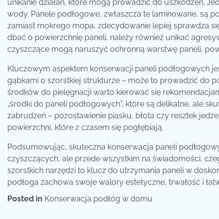
unikanie działań, które mogą prowadzić do uszkodzeń. Jed
wody. Panele podłogowe, zwłaszcza te laminowane, są po
zamiast mokrego mopa, zdecydowanie lepiej sprawdza się 
dbać o powierzchnię paneli, należy również unikać agresy
czyszczące mogą naruszyć ochronną warstwę paneli, powo
Kluczowym aspektem konserwacji paneli podłogowych jest
gąbkami o szorstkiej strukturze – może to prowadzić do po
środków do pielęgnacji warto kierować się rekomendacja
„środki do paneli podłogowych”, które są delikatne, ale sk
zabrudzeń – pozostawienie piasku, błota czy resztek jed
powierzchni, które z czasem się pogłębiają.
Podsumowując, skuteczna konserwacja paneli podłogowyc
czyszczących, ale przede wszystkim na świadomości, czeg
szorstkich narzędzi to klucz do utrzymania paneli w dosko
podłoga zachowa swoje walory estetyczne, trwałość i łatw
Posted in
Konserwacja podłóg w domu