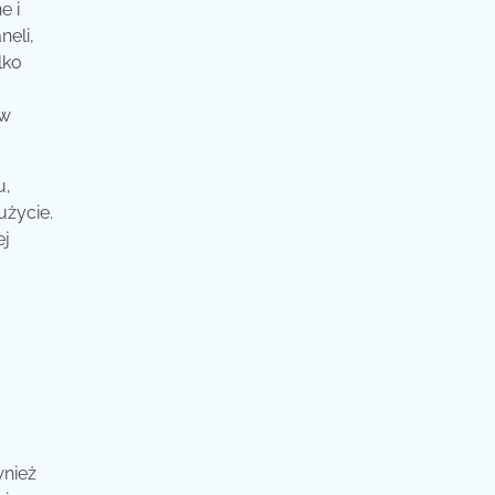
e i
neli,
lko
ów
u,
użycie.
ej
wnież