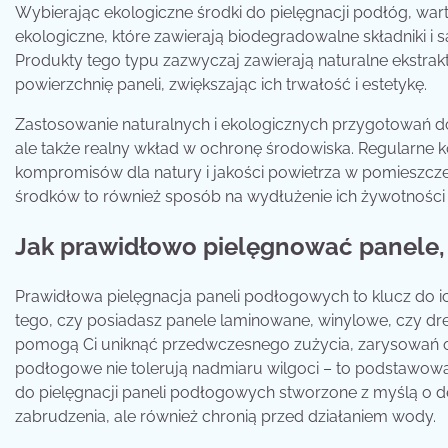
Wybierając ekologiczne środki do pielęgnacji podłóg, wa
ekologiczne, które zawierają biodegradowalne składniki 
Produkty tego typu zazwyczaj zawierają naturalne ekstrakty r
powierzchnię paneli, zwiększając ich trwałość i estetykę.
Zastosowanie naturalnych i ekologicznych przygotowań d
ale także realny wkład w ochronę środowiska. Regularne 
kompromisów dla natury i jakości powietrza w pomieszcze
środków to również sposób na wydłużenie ich żywotności 
Jak prawidłowo pielęgnować panele, b
Prawidłowa pielęgnacja paneli podłogowych to klucz do ich
tego, czy posiadasz panele laminowane, winylowe, czy dr
pomogą Ci uniknąć przedwczesnego zużycia, zarysowań ora
podłogowe nie tolerują nadmiaru wilgoci – to podstawowa 
do pielęgnacji paneli podłogowych stworzone z myślą o de
zabrudzenia, ale również chronią przed działaniem wody.