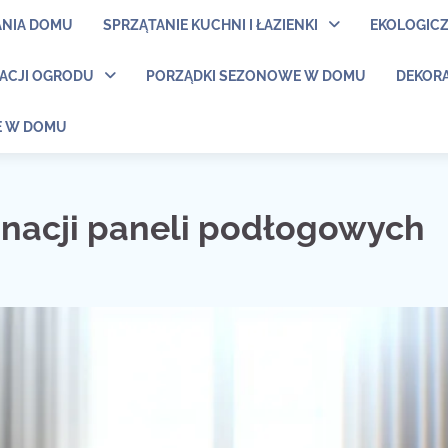
ANIA DOMU
SPRZĄTANIE KUCHNI I ŁAZIENKI
EKOLOGIC
NACJI OGRODU
PORZĄDKI SEZONOWE W DOMU
DEKORA
E W DOMU
gnacji paneli podłogowych