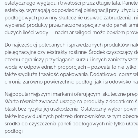
estetycznego wyglądu i trwałości przez długie lata. Pane
estetykę, wymagają odpowiedniej pielęgnacji przy użyciu 
podłogowych powinny skutecznie usuwać zabrudzenia, ni
wybierać produkty przeznaczone specjalnie do paneli lam
dużych ilości wody — nadmiar wilgoci może bowiem prowa
Do najczęściej polecanych i sprawdzonych produktów nale
pielęgnacyjne czy ekstrakty roślinne. Środek czyszczący do
czemu ograniczy przyciąganie kurzu i innych zanieczyszcze
wodą w odpowiednich proporcjach – pozwala to nie tylko 
także wydłuża trwałość opakowania. Dodatkowo, coraz wię
chronią zarówno powierzchnię podłóg, jak i środowisko na
Najpopularniejszymi markami oferującymi skuteczne prepara
Warto również zwracać uwagę na produkty z dodatkiem ś
blask bez ryzyka jej uszkodzenia. Ostateczny wybór powini
także indywidualnych potrzeb domowników, w tym obecnoś
środka do czyszczenia paneli podłogowych nie tylko ułat
podłogi.