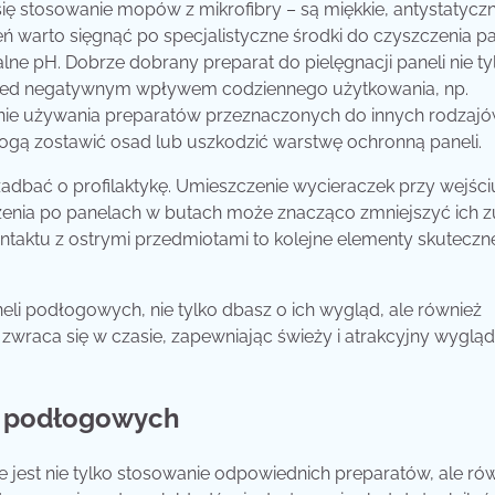
ę stosowanie mopów z mikrofibry – są miękkie, antystatyczn
ń warto sięgnąć po specjalistyczne środki do czyszczenia pa
lne pH. Dobrze dobrany preparat do pielęgnacji paneli nie ty
rzed negatywnym wpływem codziennego użytkowania, np.
anie używania preparatów przeznaczonych do innych rodzaj
ogą zostawić osad lub uszkodzić warstwę ochronną paneli.
adbać o profilaktykę. Umieszczenie wycieraczek przy wejści
enia po panelach w butach może znacząco zmniejszyć ich z
ntaktu z ostrymi przedmiotami to kolejne elementy skuteczn
neli podłogowych, nie tylko dbasz o ich wygląd, ale również
 zwraca się w czasie, zapewniając świeży i atrakcyjny wygląd
li podłogowych
 jest nie tylko stosowanie odpowiednich preparatów, ale ró