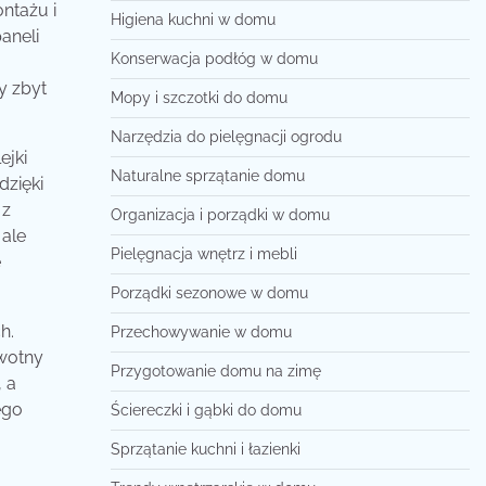
ntażu i
Higiena kuchni w domu
aneli
Konserwacja podłóg w domu
y zbyt
Mopy i szczotki do domu
Narzędzia do pielęgnacji ogrodu
ejki
Naturalne sprzątanie domu
dzięki
 z
Organizacja i porządki w domu
 ale
Pielęgnacja wnętrz i mebli
e
Porządki sezonowe w domu
h.
Przechowywanie w domu
wotny
Przygotowanie domu na zimę
, a
ego
Ściereczki i gąbki do domu
Sprzątanie kuchni i łazienki