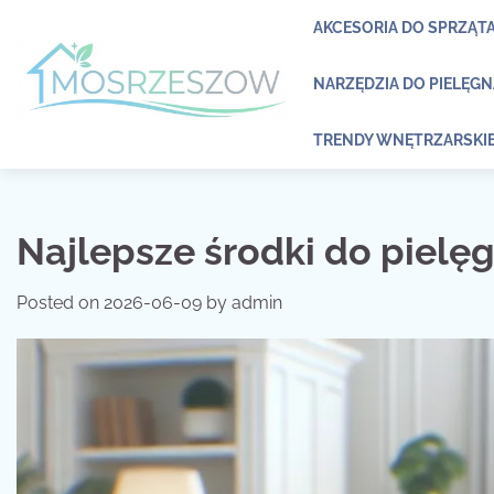
Skip
AKCESORIA DO SPRZĄT
to
content
NARZĘDZIA DO PIELĘG
TRENDY WNĘTRZARSKI
Najlepsze środki do pielę
Posted on
2026-06-09
by
admin