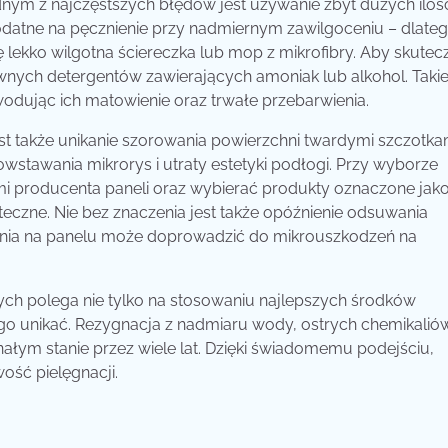
nym z najczęstszych błędów jest używanie zbyt dużych iloś
datne na pęcznienie przy nadmiernym zawilgoceniu – dlate
lekko wilgotna ściereczka lub mop z mikrofibry. Aby skutec
wnych detergentów zawierających amoniak lub alkohol. Takie
dując ich matowienie oraz trwałe przebarwienia.
 także unikanie szorowania powierzchni twardymi szczotka
wstawania mikrorys i utraty estetyki podłogi. Przy wyborze
mi producenta paneli oraz wybierać produkty oznaczone jak
uteczne. Nie bez znaczenia jest także opóźnienie odsuwania
zenia na panelu może doprowadzić do mikrouszkodzeń na
h polega nie tylko na stosowaniu najlepszych środków
o unikać. Rezygnacja z nadmiaru wody, ostrych chemikaliów
nałym stanie przez wiele lat. Dzięki świadomemu podejściu,
ość pielęgnacji.