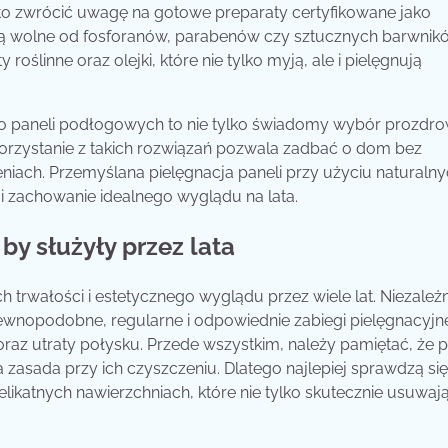
rto zwrócić uwagę na gotowe preparaty certyfikowane jako
i są wolne od fosforanów, parabenów czy sztucznych barwnik
oślinne oraz olejki, które nie tylko myją, ale i pielęgnują
o paneli podłogowych to nie tylko świadomy wybór prozdro
korzystanie z takich rozwiązań pozwala zadbać o dom bez
niach. Przemyślana pielęgnacja paneli przy użyciu naturaln
i zachowanie idealnego wyglądu na lata.
y służyły przez lata
 trwałości i estetycznego wyglądu przez wiele lat. Niezależ
ewnopodobne, regularne i odpowiednie zabiegi pielęgnacyjn
z utraty połysku. Przede wszystkim, należy pamiętać, że 
zasada przy ich czyszczeniu. Dlatego najlepiej sprawdzą się
likatnych nawierzchniach, które nie tylko skutecznie usuwaj