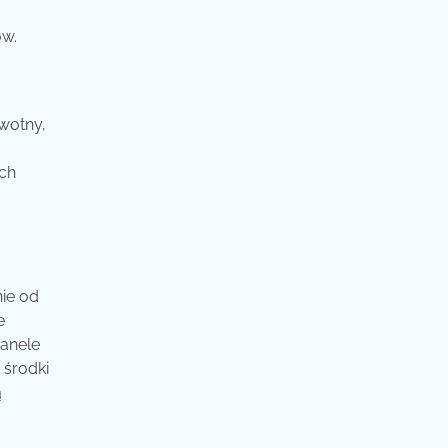
ów.
wotny,
ych
nie od
e
panele
 środki
ą