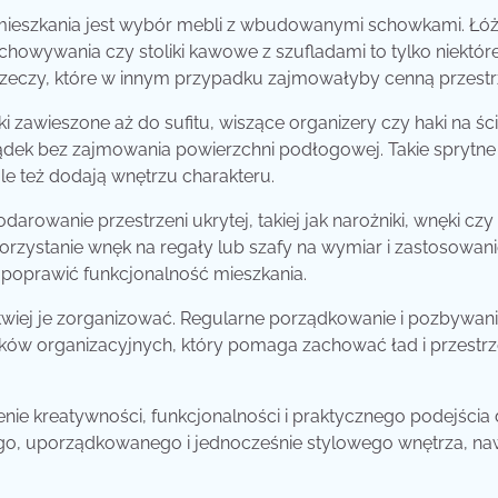
ieszkania jest wybór mebli z wbudowanymi schowkami. Łóż
howywania czy stoliki kawowe z szufladami to tylko niektóre
rzeczy, które w innym przypadku zajmowałyby cenną przestr
zawieszone aż do sufitu, wiszące organizery czy haki na śc
ądek bez zajmowania powierzchni podłogowej. Takie sprytne
e też dodają wnętrzu charakteru.
rowanie przestrzeni ukrytej, takiej jak narożniki, wnęki czy
orzystanie wnęk na regały lub szafy na wymiar i zastosowan
oprawić funkcjonalność mieszkania.
twiej je zorganizować. Regularne porządkowanie i pozbywani
ków organizacyjnych, który pomaga zachować ład i przestr
enie kreatywności, funkcjonalności i praktycznego podejścia
nego, uporządkowanego i jednocześnie stylowego wnętrza, na