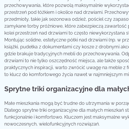
przechowywania, które pozwolą maksymalnie wykorzystać 
przestrzeń pod łóżkiem i okolice nad drzwiami. Przechow
przedmioty, takie jak sezonowa odzież, pościel czy zapaso
zamykane torby próżniowe, które zabezpieczą zawartość p
kolei przestrzeń nad drzwiami to często niewykorzystana s
Montując solidne, estetyczne półki nad drzwiami (np. w p
książki, pudełka z dokumentami czy kosze z drobnymi akce
gdzie brakuje tradycyjnych mebli do przechowywania. Od
drzwiami to nie tylko oszczędność miejsca, ale także spo
praktycznych inspiracji, warto zwrócić uwagę na meble z 
to klucz do komfortowego życia nawet w najmniejszym mi
Sprytne triki organizacyjne dla mały
Małe mieszkania mogą być trudne do utrzymania w porząd
Dlatego sprytne triki organizacyjne dla małych mieszkań s
funkcjonalnie i komfortowo. Kluczem jest maksymalne wyk
nowoczesnych, wielofunkcyjnych rozwiązań.