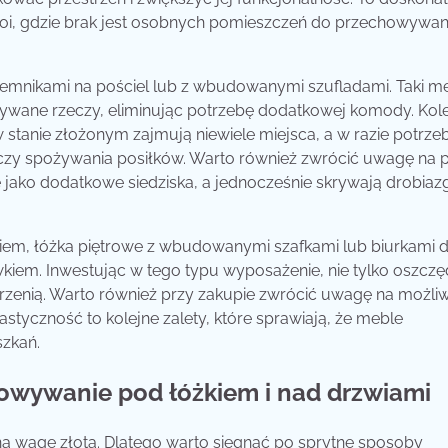
koi, gdzie brak jest osobnych pomieszczeń do przechowywan
jemnikami na pościel lub z wbudowanymi szufladami. Taki m
żywane rzeczy, eliminując potrzebę dodatkowej komody. Ko
 stanie złożonym zajmują niewiele miejsca, a w razie potrze
czy spożywania posiłków. Warto również zwrócić uwagę na p
 jako dodatkowe siedziska, a jednocześnie skrywają drobiazg
kiem, łóżka piętrowe z wbudowanymi szafkami lub biurkami d
owkiem. Inwestując w tego typu wyposażenie, nie tylko oszc
trzenią. Warto również przy zakupie zwrócić uwagę na możli
astyczność to kolejne zalety, które sprawiają, że meble
szkań.
owywanie pod łóżkiem i nad drzwiami
na wagę złota. Dlatego warto sięgnąć po sprytne sposoby