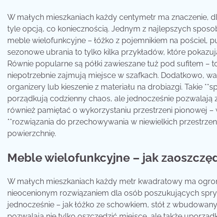
W małych mieszkaniach każdy centymetr ma znaczenie, dla
tyle opcją, co koniecznością. Jednym z najlepszych sposo
meble wielofunkcyjne – łóżko z pojemnikiem na pościel, 
sezonowe ubrania to tylko kilka przykładów, które pokazują
Równie popularne są półki zawieszane tuż pod sufitem – to
niepotrzebnie zajmują miejsce w szafkach. Dodatkowo, wa
organizery lub kieszenie z materiału na drobiazgi. Takie 
porządkują codzienny chaos, ale jednocześnie pozwalają z
również pamiętać o wykorzystaniu przestrzeni pionowej – w
**rozwiązania do przechowywania w niewielkich przestrze
powierzchnię.
Meble wielofunkcyjne – jak zaoszczęd
W małych mieszkaniach każdy metr kwadratowy ma ogromn
nieocenionym rozwiązaniem dla osób poszukujących spryt
jednocześnie – jak łóżko ze schowkiem, stół z wbudowany
pozwalają nie tylko oszczędzić miejsce, ale także uporząd