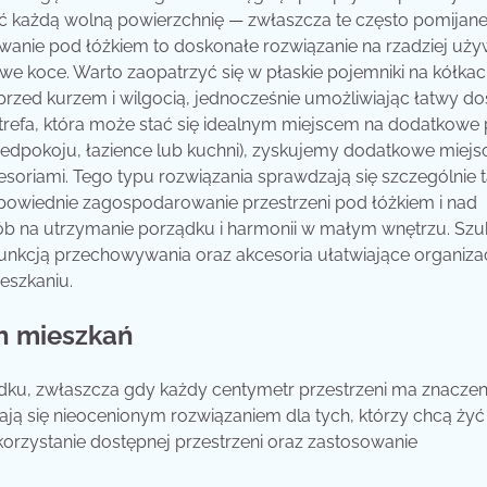
każdą wolną powierzchnię — zwłaszcza te często pomijane,
ywanie pod łóżkiem to doskonałe rozwiązanie na rzadziej uż
we koce. Warto zaopatrzyć się w płaskie pojemniki na kółkac
rzed kurzem i wilgocią, jednocześnie umożliwiając łatwy do
trefa, która może stać się idealnym miejscem na dodatkowe p
rzedpokoju, łazience lub kuchni), zyskujemy dodatkowe miejs
soriami. Tego typu rozwiązania sprawdzają się szczególnie 
powiednie zagospodarowanie przestrzeni pod łóżkiem i nad
sób na utrzymanie porządku i harmonii w małym wnętrzu. Szu
funkcją przechowywania oraz akcesoria ułatwiające organiza
eszkaniu.
ch mieszkań
ku, zwłaszcza gdy każdy centymetr przestrzeni ma znaczen
tają się nieocenionym rozwiązaniem dla tych, którzy chcą żyć
orzystanie dostępnej przestrzeni oraz zastosowanie