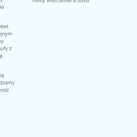
Trendy wnętrzarskie w domu
ia
ebel
lejnym
by
ufy z
i,
la
zędzamy
wość