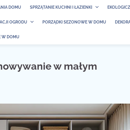
ANIA DOMU
SPRZĄTANIE KUCHNI I ŁAZIENKI
EKOLOGIC
NACJI OGRODU
PORZĄDKI SEZONOWE W DOMU
DEKORA
E W DOMU
chowywanie w małym