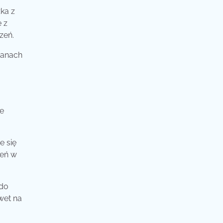
ka z
 z
zeń.
ianach
ie
e się
zeń w
 do
wet na