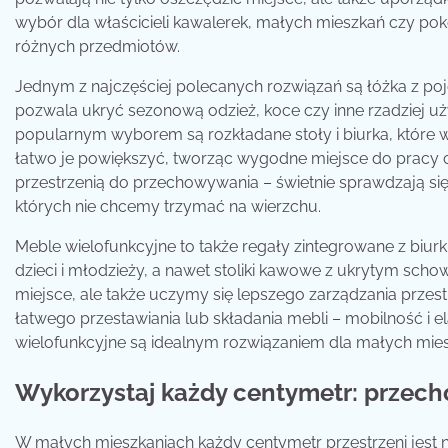
wybór dla właścicieli kawalerek, małych mieszkań czy po
różnych przedmiotów.
Jednym z najczęściej polecanych rozwiązań są łóżka z po
pozwala ukryć sezonową odzież, koce czy inne rzadziej u
popularnym wyborem są rozkładane stoły i biurka, które w
łatwo je powiększyć, tworząc wygodne miejsce do pracy 
przestrzenią do przechowywania – świetnie sprawdzają się
których nie chcemy trzymać na wierzchu.
Meble wielofunkcyjne to także regały zintegrowane z biur
dzieci i młodzieży, a nawet stoliki kawowe z ukrytym sch
miejsce, ale także uczymy się lepszego zarządzania przes
łatwego przestawiania lub składania mebli – mobilność i el
wielofunkcyjne są idealnym rozwiązaniem dla małych mie
Wykorzystaj każdy centymetr: przech
W małych mieszkaniach każdy centymetr przestrzeni jest 