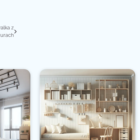
alka z
rurach