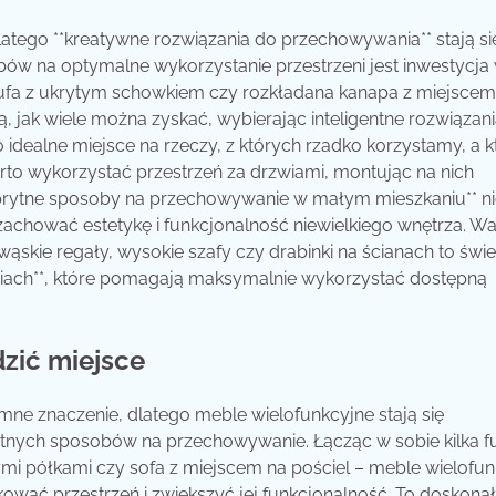
tego **kreatywne rozwiązania do przechowywania** stają się
bów na optymalne wykorzystanie przestrzeni jest inwestycja
pufa z ukrytym schowkiem czy rozkładana kanapa z miejscem
, jak wiele można zyskać, wybierając inteligentne rozwiązani
 idealne miejsce na rzeczy, z których rzadko korzystamy, a k
rto wykorzystać przestrzeń za drzwiami, montując na nich
**sprytne sposoby na przechowywanie w małym mieszkaniu** ni
achować estetykę i funkcjonalność niewielkiego wnętrza. Wa
ąskie regały, wysokie szafy czy drabinki na ścianach to świ
niach**, które pomagają maksymalnie wykorzystać dostępną
zić miejsce
e znaczenie, dlatego meble wielofunkcyjne stają się
nych sposobów na przechowywanie. Łącząc w sobie kilka fu
mi półkami czy sofa z miejscem na pościel – meble wielofu
kować przestrzeń i zwiększyć jej funkcjonalność. To doskona