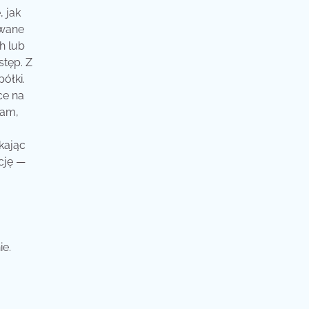
 jak
ywane
h lub
stęp. Z
ółki.
ce na
tam,
kając
cję —
ie.