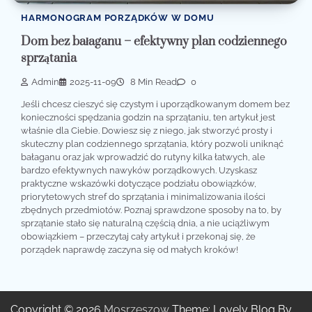
HARMONOGRAM PORZĄDKÓW W DOMU
Dom bez bałaganu – efektywny plan codziennego
sprzątania
Admin
2025-11-09
8 Min Read
0
Jeśli chcesz cieszyć się czystym i uporządkowanym domem bez
konieczności spędzania godzin na sprzątaniu, ten artykuł jest
właśnie dla Ciebie. Dowiesz się z niego, jak stworzyć prosty i
skuteczny plan codziennego sprzątania, który pozwoli uniknąć
bałaganu oraz jak wprowadzić do rutyny kilka łatwych, ale
bardzo efektywnych nawyków porządkowych. Uzyskasz
praktyczne wskazówki dotyczące podziału obowiązków,
priorytetowych stref do sprzątania i minimalizowania ilości
zbędnych przedmiotów. Poznaj sprawdzone sposoby na to, by
sprzątanie stało się naturalną częścią dnia, a nie uciążliwym
obowiązkiem – przeczytaj cały artykuł i przekonaj się, że
porządek naprawdę zaczyna się od małych kroków!
Copyright © 2026
Mosrzeszow
Theme: Lovely Blog By