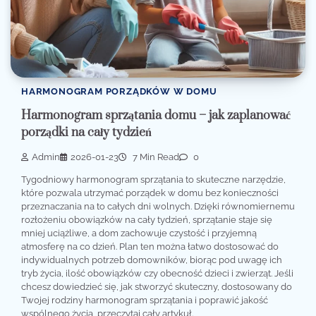
HARMONOGRAM PORZĄDKÓW W DOMU
Harmonogram sprzątania domu – jak zaplanować
porządki na cały tydzień
Admin
2026-01-23
7 Min Read
0
Tygodniowy harmonogram sprzątania to skuteczne narzędzie,
które pozwala utrzymać porządek w domu bez konieczności
przeznaczania na to całych dni wolnych. Dzięki równomiernemu
rozłożeniu obowiązków na cały tydzień, sprzątanie staje się
mniej uciążliwe, a dom zachowuje czystość i przyjemną
atmosferę na co dzień. Plan ten można łatwo dostosować do
indywidualnych potrzeb domowników, biorąc pod uwagę ich
tryb życia, ilość obowiązków czy obecność dzieci i zwierząt. Jeśli
chcesz dowiedzieć się, jak stworzyć skuteczny, dostosowany do
Twojej rodziny harmonogram sprzątania i poprawić jakość
wspólnego życia, przeczytaj cały artykuł.