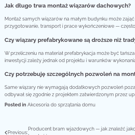
Jak długo trwa montaż wiązarów dachowych?
Montaż samych wiązarów na małym budynku może zająć od 
przygotowanie, transport i prace wykończeniowe — często 
Czy wiązary prefabrykowane są droższe niż tra
W przeliczeniu na materiał prefabrykacja może być tańsz
inwestycji zależy jednak od projektu i warunków wykonani
Czy potrzebuję szczególnych pozwoleń na mon
Same wiązary nie wymagają dodatkowych pozwoleń poza ty
odbywał się zgodnie z projektem zatwierdzonym przez up
Posted in
Akcesoria do sprzątania domu
Nawigacja
Producent bram wjazdowych — jak znaleźć jako
Previous: