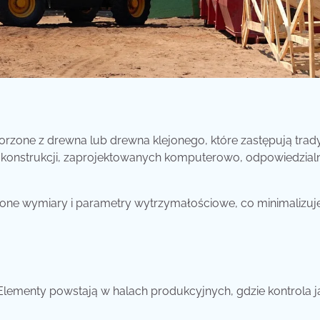
zone z drewna lub drewna klejonego, które zastępują trad
 konstrukcji, zaprojektowanych komputerowo, odpowiedzial
ślone wymiary i parametry wytrzymałościowe, co minimalizuj
Elementy powstają w halach produkcyjnych, gdzie kontrola j