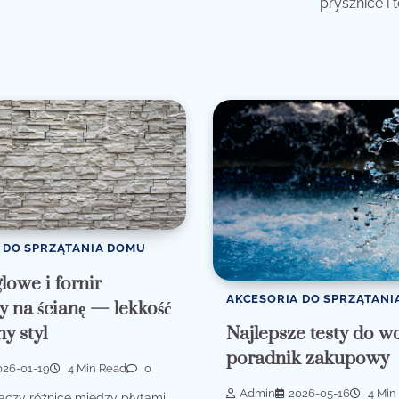
prysznice i 
 DO SPRZĄTANIA DOMU
lowe i fornir
AKCESORIA DO SPRZĄTANI
 na ścianę — lekkość
ny styl
Najlepsze testy do 
poradnik zakupowy
026-01-19
4 Min Read
0
Admin
2026-05-16
4 Min
maczy różnice między płytami