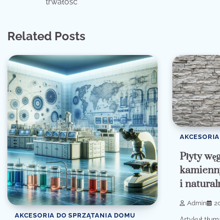
trwałość
wpisu
Related Posts
AKCESORIA
Płyty węg
kamienny
i natural
Admin
2
AKCESORIA DO SPRZĄTANIA DOMU
Artykuł tłu