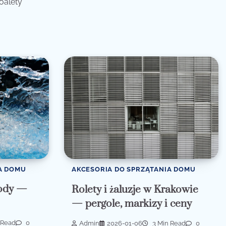
toalety
A DOMU
AKCESORIA DO SPRZĄTANIA DOMU
wody —
Rolety i żaluzje w Krakowie
— pergole, markizy i ceny
 Read
0
Admin
2026-01-06
3 Min Read
0