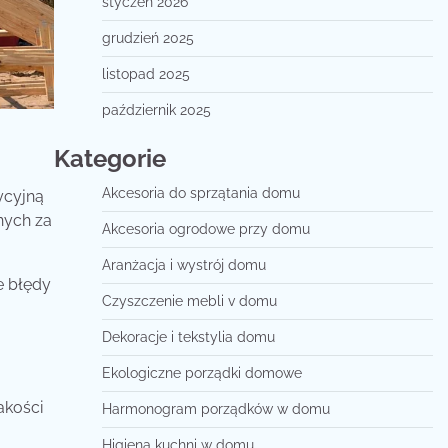
styczeń 2026
grudzień 2025
listopad 2025
październik 2025
Kategorie
Akcesoria do sprzątania domu
ycyjną
nych za
Akcesoria ogrodowe przy domu
Aranżacja i wystrój domu
e błędy
Czyszczenie mebli v domu
Dekoracje i tekstylia domu
Ekologiczne porządki domowe
akości
Harmonogram porządków w domu
Higiena kuchni w domu