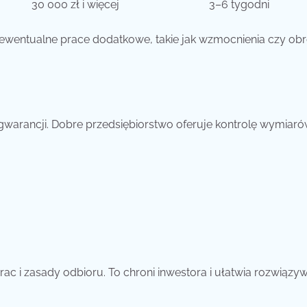
30 000 zł i więcej
3–6 tygodni
i ewentualne prace dodatkowe, takie jak wzmocnienia czy obr
i gwarancji. Dobre przedsiębiorstwo oferuje kontrolę wymiaró
ac i zasady odbioru. To chroni inwestora i ułatwia rozwiązy