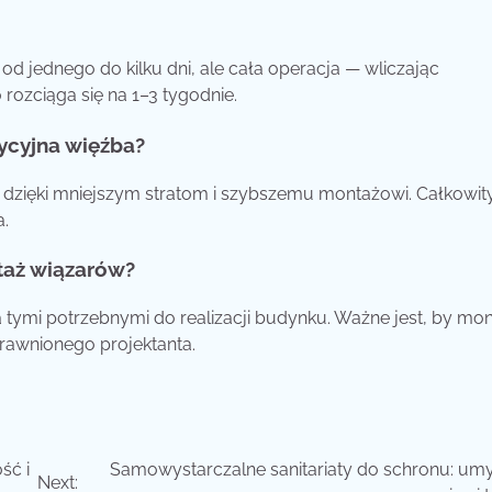
jednego do kilku dni, ale cała operacja — wliczając
rozciąga się na 1–3 tygodnie.
dycyjna więźba?
a dzięki mniejszym stratom i szybszemu montażowi. Całkowit
a.
taż wiązarów?
mi potrzebnymi do realizacji budynku. Ważne jest, by mon
rawnionego projektanta.
ść i
Samowystarczalne sanitariaty do schronu: umy
Next: