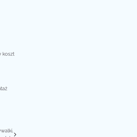
y koszt
taż
walki,