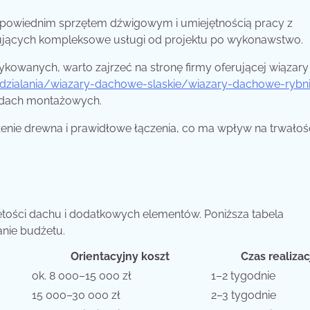
dpowiednim sprzętem dźwigowym i umiejętnością pracy z
erujących kompleksowe usługi od projektu po wykonawstwo.
kowanych, warto zajrzeć na stronę firmy oferującej wiązary
g-dzialania/wiazary-dachowe-slaskie/wiazary-dachowe-rybn
dardach montażowych.
nie drewna i prawidłowe łączenia, co ma wpływ na trwałoś
iętości dachu i dodatkowych elementów. Poniższa tabela
anie budżetu.
Orientacyjny koszt
Czas realizac
ok. 8 000–15 000 zł
1–2 tygodnie
15 000–30 000 zł
2–3 tygodnie