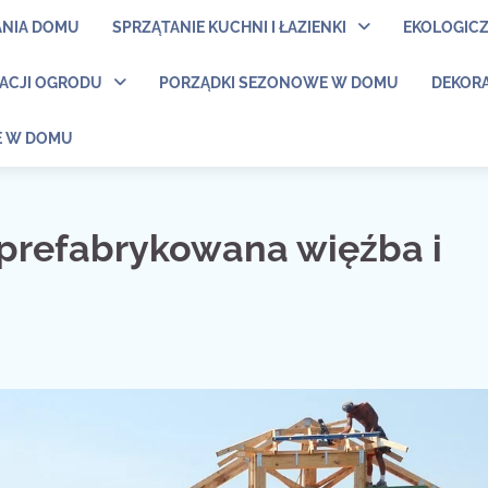
ANIA DOMU
SPRZĄTANIE KUCHNI I ŁAZIENKI
EKOLOGIC
NACJI OGRODU
PORZĄDKI SEZONOWE W DOMU
DEKORA
E W DOMU
prefabrykowana więźba i