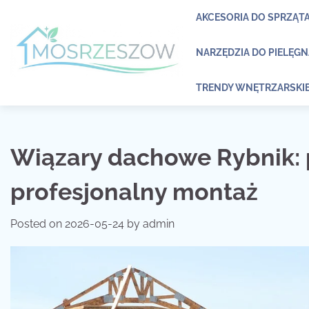
Skip
AKCESORIA DO SPRZĄT
to
content
NARZĘDZIA DO PIELĘG
TRENDY WNĘTRZARSKI
Wiązary dachowe Rybnik: 
profesjonalny montaż
Posted on
2026-05-24
by
admin