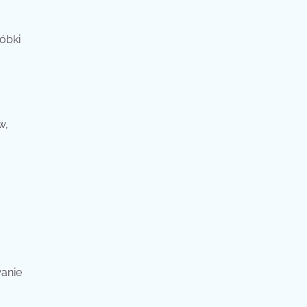
óbki
w,
wanie