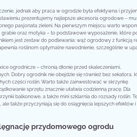
nie, jednak aby praca w ogrodzie była efektywna i przyje
stawieniu prezentujemy najlepsze akcesoria ogrodowe – mu
zonego pasjonata zieleni. Na pierwszym miejscu warto wspo
el, grabie oraz motyka – to podstawowe wyposażenie, które 
dnikiem jest zestaw do podlewania: wąż ogrodowy z funkcją r
zapewnia roślinom optymalne nawodnienie, szczególnie w up
e ogrodnicze – chronią dłonie przed skaleczeniami,
h. Dobry ogrodnik nie obejdzie się również bez sekatora, k
hych części roślin. Warto także zainwestować w skrzynkę
ądkowanie sprzętu znacznie ułatwia codzienną pracę. Dla
ynki balkonowe, a także mini szklarnia do rozsady roślin. T
ale także przyczyniają się do osiągnięcia lepszych efektów i
pielęgnację przydomowego ogrodu