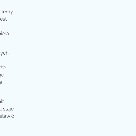
.
ystemy
est
iera
ych,
kże
ąc
ę
ia
 staje
stawić