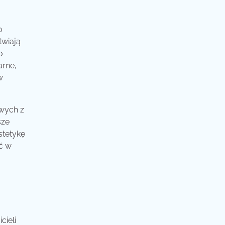
o
twiają
o
arne,
w
owych z
sze
stetykę
ć w
ieli