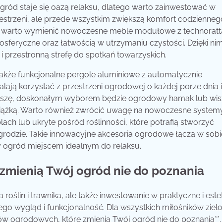
ród staje się oazą relaksu, dlatego warto zainwestować w
zestrzeni, ale przede wszystkim zwiększą komfort codzienneg
 warto wymienić nowoczesne meble modułowe z technoratt
osferyczne oraz łatwością w utrzymaniu czystości. Dzięki ni
 przestronną strefę do spotkań towarzyskich.
akże funkcjonalne pergole aluminiowe z automatycznie
ją korzystać z przestrzeni ogrodowej o każdej porze dnia i
 i ciszę, doskonałym wyborem będzie ogrodowy hamak lub wi
siążką. Warto również zwrócić uwagę na nowoczesne system
ach lub ukryte pośród roślinności, które potrafią stworzyć
rodzie. Takie innowacyjne akcesoria ogrodowe łączą w sobi
y ogród miejscem idealnym do relaksu.
zmienią Twój ogród nie do poznania
oślin i trawnika, ale także inwestowanie w praktyczne i est
ego wygląd i funkcjonalność. Dla wszystkich miłośników ziel
iów ogrodowych, które zmienią Twój ogród nie do poznania**.