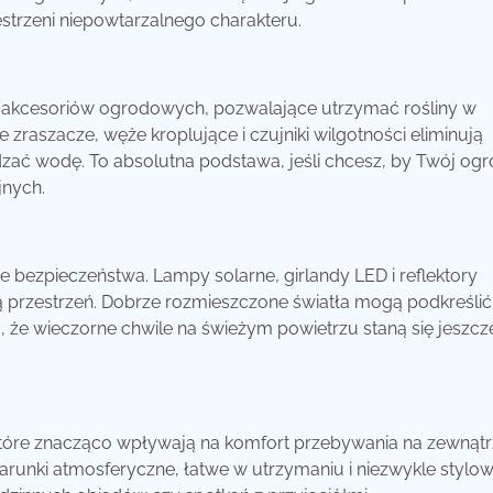
estrzeni niepowtarzalnego charakteru.
 akcesoriów ogrodowych, pozwalające utrzymać rośliny w
raszacze, węże kroplujące i czujniki wilgotności eliminują
ać wodę. To absolutna podstawa, jeśli chcesz, by Twój og
jnych.
kże bezpieczeństwa. Lampy solarne, girlandy LED i reflektory
ą przestrzeń. Dobrze rozmieszczone światła mogą podkreślić
 że wieczorne chwile na świeżym powietrzu staną się jeszcz
tóre znacząco wpływają na komfort przebywania na zewnątr
unki atmosferyczne, łatwe w utrzymaniu i niezwykle stylow