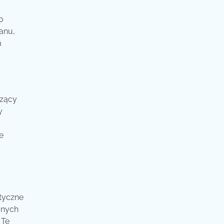
o
anu,
m
szący
y
e
etyczne
onych
 Te