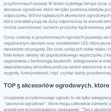
przydomowych posesji. W dobie szybkiego tempa życia, og
akcesoria ogrodowe, które nie tylko podniosą estetykę pr
odpoczynku. Wśród najlepszych akcesoriów ogrodowych
które charakteryzują się dużą odpornością na warunki atm
można zaaranżować zarówno przytulny kącik kawowy, jak i
Coraz częściej w przydomowych ogrodach pojawiają się t
regulowanym dachem oraz oświetleniem LED, które pozwala
niezależnie od pogody. Dla osób ceniących sobie relaks
fotel kokon, idealny do popołudniowego wypoczynku z k
nagłośnienia z technologią bluetooth, zintegrowane w mebl
niepowtarzalną atmosferę podczas letnich wieczorów w og
wygodę, funkcjonalność i styl, czyniąc każdy przydomow
TOP 5 akcesoriów ogrodowych, które 
Urządzanie przydomowego ogrodu to nie tylko pielęgnacja r
**akcesoria ogrodowe**, które mogą całkowicie odmienić j
przestrzeni przygotowaliśmy zestawienie: **Top 5 akcesor