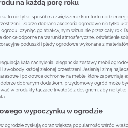
rodu na każdą porę roku
oku to nie tylko sposób na zwiększenie komfortu codzienneg
rzestrzeni. Dobrze dobrane akcesoria ogrodowe nie tylko uła
 ogrodu, czyniąc go atrakcyjnym wizualnie przez cały rok. D
donice odporne na warunki atmosferyczne, oświetlenie sol
ekoracyjne poduszki i pledy ogrodowe wykonane z materiałó
regulacją kąta nachylenia, eleganckie zestawy mebli ogrod
i swobody każdej zielonej przestrzeni. Jesienią i zimą najlep
arasowe i pokrowce ochronne na meble, które zapewniają e
zięki dobrze dobranym dodatkom, przydomowy ogród może by
tować w produkty łączące trwałość z designem, aby nie tylko
ta.
towego wypoczynku w ogrodzie
ogrodzie zyskują coraz większą popularność wśród właścic