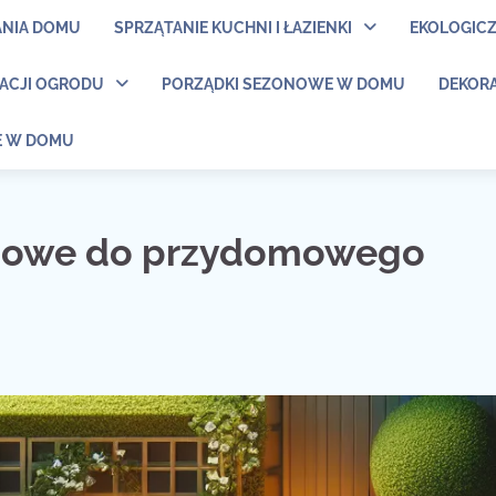
ANIA DOMU
SPRZĄTANIE KUCHNI I ŁAZIENKI
EKOLOGIC
NACJI OGRODU
PORZĄDKI SEZONOWE W DOMU
DEKORA
E W DOMU
odowe do przydomowego