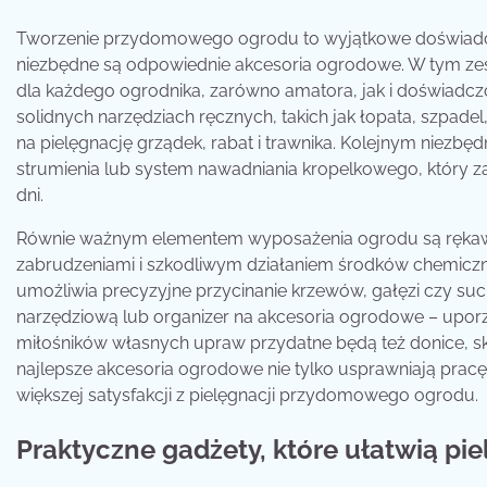
Tworzenie przydomowego ogrodu to wyjątkowe doświadcze
niezbędne są odpowiednie akcesoria ogrodowe. W tym ze
dla każdego ogrodnika, zarówno amatora, jak i doświadc
solidnych narzędziach ręcznych, takich jak łopata, szpad
na pielęgnację grządek, rabat i trawnika. Kolejnym niezbę
strumienia lub system nawadniania kropelkowego, który 
dni.
Równie ważnym elementem wyposażenia ogrodu są rękawic
zabrudzeniami i szkodliwym działaniem środków chemicznyc
umożliwia precyzyjne przycinanie krzewów, gałęzi czy suc
narzędziową lub organizer na akcesoria ogrodowe – uporz
miłośników własnych upraw przydatne będą też donice, skrz
najlepsze akcesoria ogrodowe nie tylko usprawniają pracę, 
większej satysfakcji z pielęgnacji przydomowego ogrodu.
Praktyczne gadżety, które ułatwią 