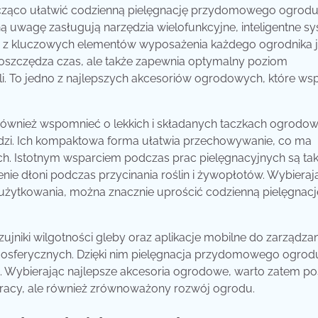
ąco ułatwić codzienną pielęgnację przydomowego ogrodu
uwagę zasługują narzędzia wielofunkcyjne, inteligentne s
 z kluczowych elementów wyposażenia każdego ogrodnika j
 oszczędza czas, ale także zapewnia optymalny poziom
li. To jedno z najlepszych akcesoriów ogrodowych, które wsp
ównież wspomnieć o lekkich i składanych taczkach ogrodow
rzędzi. Ich kompaktowa forma ułatwia przechowywanie, co ma
h. Istotnym wsparciem podczas prac pielęgnacyjnych są ta
nie dłoni podczas przycinania roślin i żywopłotów. Wybieraj
użytkowania, można znacznie uprościć codzienną pielęgnacj
jniki wilgotności gleby oraz aplikacje mobilne do zarządzan
sferycznych. Dzięki nim pielęgnacja przydomowego ogrodu
n. Wybierając najlepsze akcesoria ogrodowe, warto zatem po
 pracy, ale również zrównoważony rozwój ogrodu.