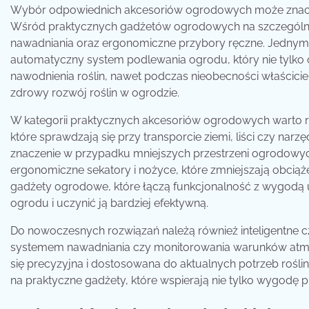
Wybór odpowiednich akcesoriów ogrodowych może znacz
Wśród praktycznych gadżetów ogrodowych na szczególną 
nawadniania oraz ergonomiczne przybory ręczne. Jednym
automatyczny system podlewania ogrodu, który nie tylko
nawodnienia roślin, nawet podczas nieobecności właścicie
zdrowy rozwój roślin w ogrodzie.
W kategorii praktycznych akcesoriów ogrodowych warto r
które sprawdzają się przy transporcie ziemi, liści czy na
znaczenie w przypadku mniejszych przestrzeni ogrodowyc
ergonomiczne sekatory i nożyce, które zmniejszają obciąże
gadżety ogrodowe, które łączą funkcjonalność z wygodą 
ogrodu i uczynić ją bardziej efektywną.
Do nowoczesnych rozwiązań należą również inteligentne czu
systemem nawadniania czy monitorowania warunków atmo
się precyzyjna i dostosowana do aktualnych potrzeb rośli
na praktyczne gadżety, które wspierają nie tylko wygodę