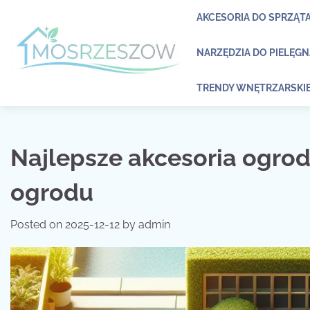
Skip
AKCESORIA DO SPRZĄT
to
content
NARZĘDZIA DO PIELĘG
TRENDY WNĘTRZARSKI
Najlepsze akcesoria ogr
ogrodu
Posted on
2025-12-12
by
admin