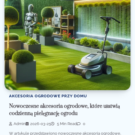
AKCESORIA OGRODOWE PRZY DOMU
Nowoczesne akcesoria ogrodowe, które ułatwią
codzienną pielęgnację ogrodu
Admin
2026-03-25
5 Min Read
0
W artykule przedstawiono nowoczesne akcesoria ogrodowe,